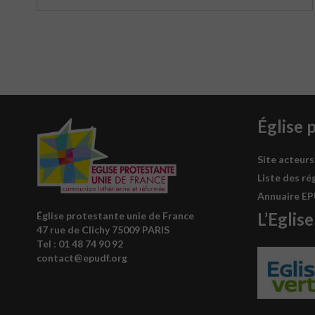
Église 
Site acteurs
Liste des ré
Annuaire E
L’Eglise
Église protestante unie de France
47 rue de Clichy 75009 PARIS
Tel : 0
1 48 74 90 92
contact@epudf.org