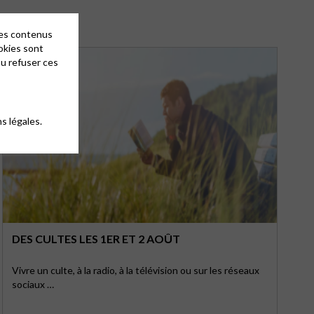
des contenus
okies sont
ou refuser ces
s légales.
DES CULTES LES 1ER ET 2 AOÛT
Vivre un culte, à la radio, à la télévision ou sur les réseaux
sociaux …