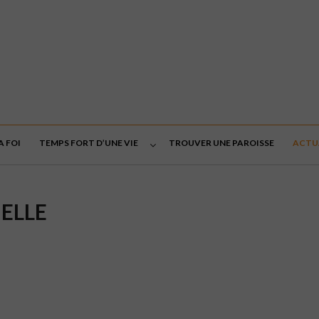
A FOI
TEMPS FORT D’UNE VIE
TROUVER UNE PAROISSE
ACTU
UELLE