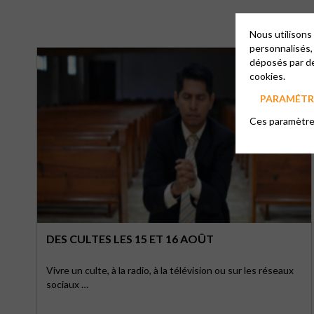
Nous utilisons
personnalisés,
déposés par de
cookies.
PARAMÉTRE
Ces paramètres
DES CULTES LES 15 ET 16 AOÛT
Vivre un culte, à la radio, à la télévision ou sur les réseaux
sociaux …