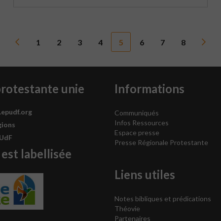
1
2
3
4
5
6
7
8
protestante unie
Informations
.epudf.org
Communiqués
Infos Ressources
gions
Espace presse
PUdF
Presse Régionale Protestante
 est labellisée
Liens utiles
Notes bibliques et prédications
Théovie
Partenaires