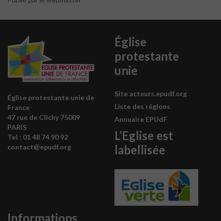
Église
protestante
unie
Site acteurs.epudf.org
Église protestante unie de
Liste des régions
France
47 rue de Clichy 75009
Annuaire EPUdF
PARIS
L’Eglise est
Tel : 0
1 48 74 90 92
labellisée
contact@epudf.org
Informations