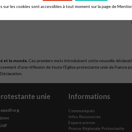
 sur les cookies sont accessibles à tout moment sur la page de
Mention
é et le monde.
Ces premiers mots introduisent cette nouvelle déclarati
issement d’une réflexion de toute l’Église protestante unie de France pou
 Déclaration.
protestante unie
Informations
.epudf.org
Communiqués
Infos Ressources
gions
Espace presse
PUdF
Presse Régionale Protestante