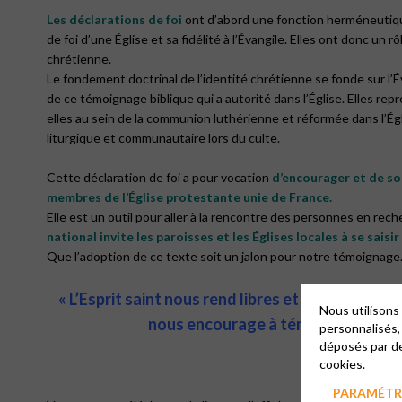
Les déclarations de foi
ont d’abord une fonction herméneutique 
de foi d’une Église et sa fidélité à l’Évangile. Elles ont donc un
chrétienne.
Le fondement doctrinal de l’identité chrétienne se fonde sur l’
de ce témoignage biblique qui a autorité dans l’Église. Elles repr
elles au sein de la communion luthérienne et réformée dans l’Ég
liturgique et communautaire lors du culte.
Cette déclaration de foi a pour vocation
d’encourager et de s
membres de l’Église protestante unie de France.
Elle est un outil pour aller à la rencontre des personnes en rec
national invite les paroisses et les Églises locales à se saisi
Que l’adoption de ce texte soit un jalon pour notre témoignage
« L’Esprit saint nous rend libres et responsables
Nous utilisons
nous encourage à témoigner de l’am
personnalisés,
déposés par de
cookies.
PARAMÉTRE