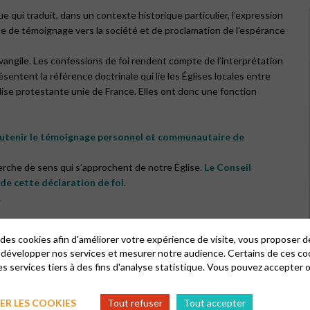
qui traduit, dans un contexte historique particulier, l’expression
 rôle de témoignage vers la société et de proclamation de l’espérance
Évangile. Les confessions de foi rendent compte de l’interprétation
ésentent la référence doctrinale qui lie les Églises locales entre
lise protestante unie de France. Elles ont donc une fonction
outenir le témoignage personnel et communautaire de
herche de sens qui s’approchent de notre Église.
Le Conseil
r de cette déclaration de foi.
.
 par la promesse d’une vie plus forte que la mort. Il
 des cookies afin d'améliorer votre expérience de visite, vous proposer 
our de Dieu, en paroles et en actes. »
 développer nos services et mesurer notre audience. Certains de ces co
s services tiers à des fins d'analyse statistique. Vous pouvez accepter 
R LES COOKIES
Tout refuser
Tout accepter