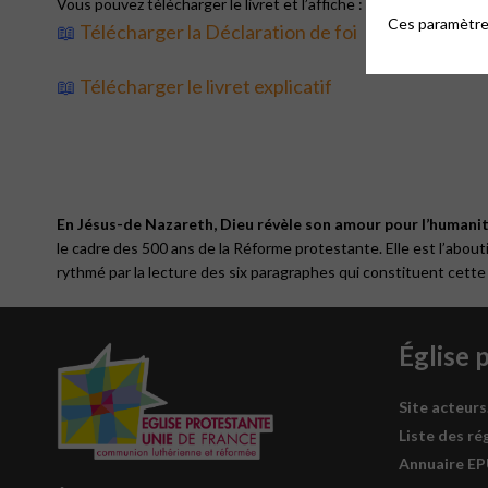
Vous pouvez télécharger le livret et l’affiche :
Ces paramètres
📖
Télécharger la Déclaration de foi
📖
Télécharger le livret explicatif
En Jésus-de Nazareth, Dieu révèle son amour pour l’humanit
le cadre des 500 ans de la Réforme protestante. Elle est l’about
rythmé par la lecture des six paragraphes qui constituent cette
Église 
Site acteurs
Liste des ré
Annuaire E