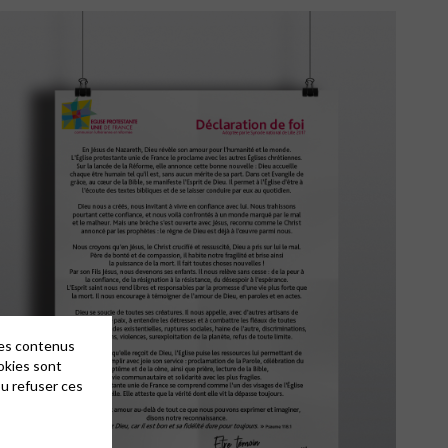
des contenus
okies sont
ou refuser ces