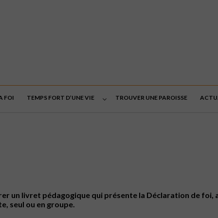
A FOI
TEMPS FORT D’UNE VIE
TROUVER UNE PAROISSE
ACTU
borer un livret pédagogique qui présente la Déclaration de foi
e, seul ou en groupe.