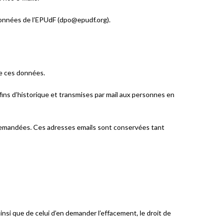
données de l’EPUdF (d
po
@ep
udf.o
rg).
de ces données.
fins d’historique et transmises par mail aux personnes en
s demandées. Ces adresses emails sont conservées tant
nsi que de celui d’en demander l’effacement, le droit de