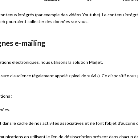
es contenus intégrés (par exemple des vidéos Youtube). Le contenu intég
s web pourraient collecter des données sur vous.
nes e-mailing
ions électroniques, nous utilisons la solution Mailjet.
sure d’audience (également appelé « pixel de suivi »). Ce dispositif nou
tions ;
onées.
dans le cadre de nos activités associatives et ne font l’objet d’aucune c
ications en utilisant le lien de désinscription présent dans chacun de