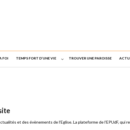
A FOI
TEMPS FORT D’UNE VIE
TROUVER UNE PAROISSE
ACTU
site
 actualités et des évènements de l’Eglise. La plateforme de l’EPUdF, qui r