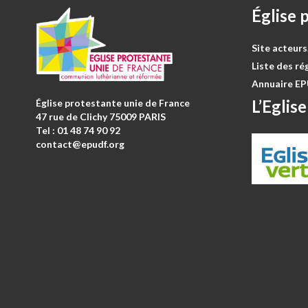
Église 
Site acteurs
Liste des ré
Annuaire E
L’Eglise
Église protestante unie de France
47 rue de Clichy 75009 PARIS
Tel : 0
1 48 74 90 92
contact@epudf.org