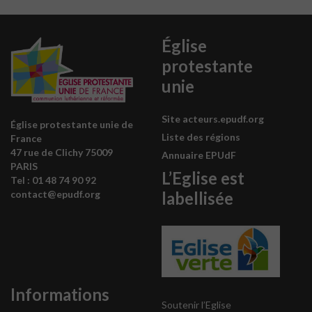
Église
protestante
unie
Site acteurs.epudf.org
Église protestante unie de
Liste des régions
France
47 rue de Clichy 75009
Annuaire EPUdF
PARIS
L’Eglise est
Tel : 0
1 48 74 90 92
labellisée
contact@epudf.org
Informations
Soutenir l’Eglise