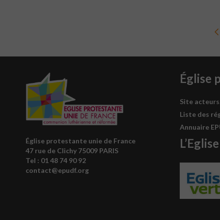
Église 
Site acteurs
Liste des ré
Annuaire E
L’Eglise
Église protestante unie de France
47 rue de Clichy 75009 PARIS
Tel : 0
1 48 74 90 92
contact@epudf.org