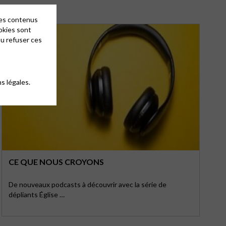
des contenus
okies sont
ou refuser ces
s légales.
CE QUE NOUS CROYONS
De nouveaux podcasts à découvrir avec la série de
dépliants Église …