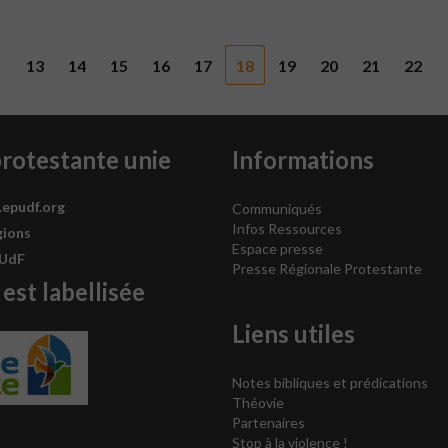
13
14
15
16
17
18
19
20
21
22
protestante unie
Informations
.epudf.org
Communiqués
Infos Ressources
gions
Espace presse
PUdF
Presse Régionale Protestante
 est labellisée
Liens utiles
Notes bibliques et prédications
Théovie
Partenaires
Stop à la violence !