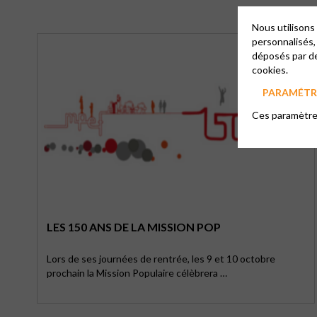
Nous utilisons
personnalisés,
déposés par de
cookies.
PARAMÉTRE
Ces paramètres
LES 150 ANS DE LA MISSION POP
Lors de ses journées de rentrée, les 9 et 10 octobre
prochain la Mission Populaire célèbrera …