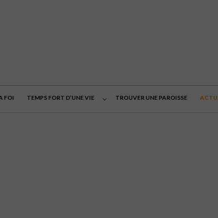
A FOI
TEMPS FORT D’UNE VIE
TROUVER UNE PAROISSE
ACTU