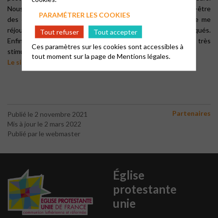
Nous mettons en œuvre des actions pour contribuer au bien-être
PARAMÉTRER LES COOKIES
des enfants et à leur construction en tant que citoyens.
Je me
réjouis aussi du travail avec les bénévoles qui sont très impliqués.
Tout refuser
Tout accepter
Enfin, les EEUdF sont une vraie association de jeunesse, c’est très
Ces paramètres sur les cookies sont accessibles à
stimulant
!
tout moment sur la page de
Mentions légales.
Le site web des EEUdF
Partenaires
Publié le 2 novembre 2021
Mis à jour le 2 mars 2022
Publié par le webmaster
Église
protestante
unie