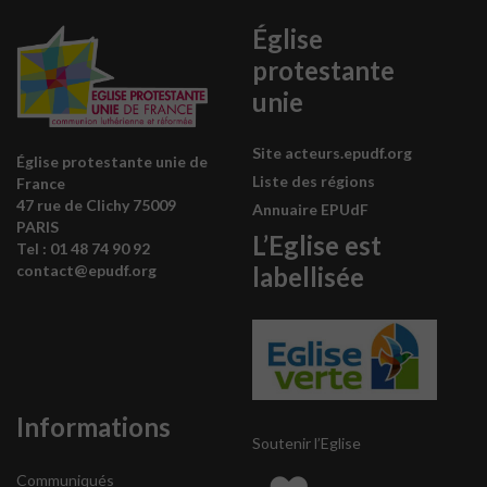
Église
protestante
unie
Site acteurs.epudf.org
Église protestante unie de
Liste des régions
France
47 rue de Clichy 75009
Annuaire EPUdF
PARIS
L’Eglise est
Tel : 0
1 48 74 90 92
labellisée
contact@epudf.org
Informations
Soutenir l’Eglise
Communiqués