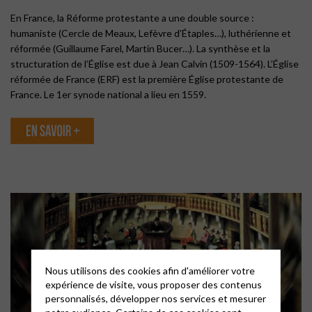
En France, la Réforme protestante a une double source :
humaniste (Cercle de Meaux, Lefèvre d’Étaples…), luthérienne et
réformée (Guillaume Farel, Martin Bucer…). La synthèse et la
structuration de l’Église est due à Jean Calvin (1509-1564). L’Église
réformée de France (ERF) est la première Église protestante de
France. Le 1er synode national a lieu en 1559.
Nous utilisons des cookies afin d'améliorer votre
expérience de visite, vous proposer des contenus
personnalisés, développer nos services et mesurer