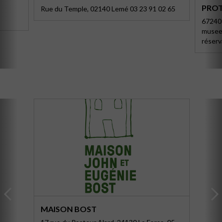
PRO
Rue du Temple, 02140 Lemé 03 23 91 02 65
67240 
musee
réserv
MAISON BOST