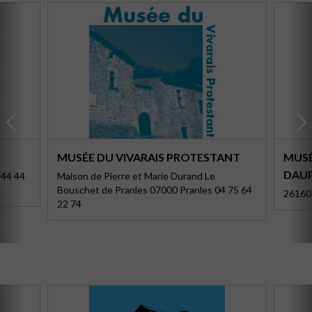
MUSÉE DU VIVARAIS PROTESTANT
MUSÉ
DAUP
 44 44
Maison de Pierre et Marie Durand Le
Bouschet de Pranles 07000 Pranles 04 75 64
26160 
22 74