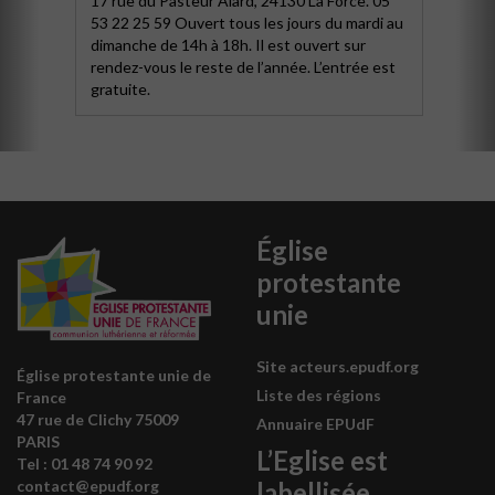
17 rue du Pasteur Alard, 24130 La Force. 05
53 22 25 59 Ouvert tous les jours du mardi au
dimanche de 14h à 18h. Il est ouvert sur
rendez-vous le reste de l’année. L’entrée est
gratuite.
Église
protestante
unie
Site acteurs.epudf.org
Église protestante unie de
Liste des régions
France
47 rue de Clichy 75009
Annuaire EPUdF
PARIS
L’Eglise est
Tel : 0
1 48 74 90 92
labellisée
contact@epudf.org