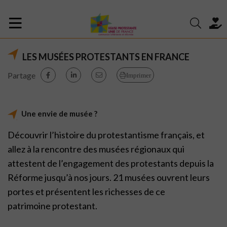
LES MUSÉES PROTESTANTS EN FRANCE
Partage
Imprimer
Une envie de musée ?
Découvrir l’histoire du
protestant
isme français, et
allez à la rencontre des musées régionaux qui
attestent de l’engagement des
protestant
s depuis la
Réforme jusqu’à nos jours.
21 musées ouvrent leurs
portes et présentent les richesses de ce
patrimoine
protestant
.