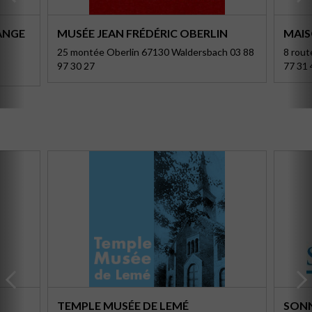
ANGE
MUSÉE JEAN FRÉDÉRIC OBERLIN
MAIS
25 montée Oberlin 67130 Waldersbach 03 88
8 rou
97 30 27
77 31 
TEMPLE MUSÉE DE LEMÉ
SONN