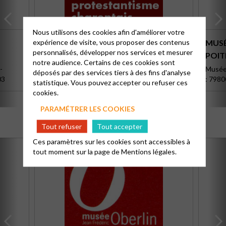
Nous utilisons des cookies afin d'améliorer votre
expérience de visite, vous proposer des contenus
MAISON DE L'HISTOIRE DU
MUSÉ
personnalisés, développer nos services et mesurer
PROTESTANTISME
POIT
notre audience. Certains de ces cookies sont
-
Conservatoire d’Arts et Traditions populaires
Musée 
déposés par des services tiers à des fins d'analyse
03
19 rue du Bourg 17530 Arvert
: 7980
statistique. Vous pouvez accepter ou refuser ces
cookies.
PARAMÉTRER LES COOKIES
Tout refuser
Tout accepter
Ces paramètres sur les cookies sont accessibles à
tout moment sur la page de
Mentions légales.