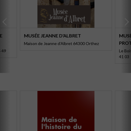
E
MUSÉE JEANNE D'ALBRET
MUSÉ
PRO
Maison de Jeanne d’Albret 64300 Orthez
5 49
Le Boi
41 03