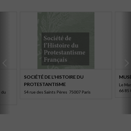
SOCIÉTÉ DE L'HISTOIRE DU
MUSÉ
PROTESTANTISME
Le Mas
66 85 
e du
54 rue des Saints Pères 75007 Paris