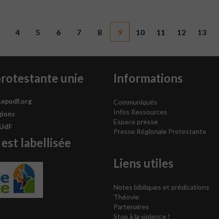
4
5
6
7
8
9
10
11
12
13
protestante unie
Informations
.epudf.org
Communiqués
Infos Ressources
gions
Espace presse
PUdF
Presse Régionale Protestante
 est labellisée
Liens utiles
Notes bibliques et prédications
Théovie
Partenaires
Stop à la violence !