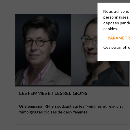
Nous utilisons
personnalisés,
déposés par de
cookies.
PARAMÉTRE
Ces paramètres
LES FEMMES ET LES RELIGIONS
Une émission RFI en podcast sur les "Femmes et religion :
témoignages croisés de deux femmes …