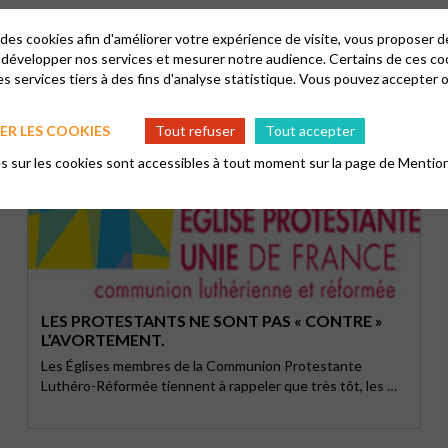
 des cookies afin d'améliorer votre expérience de visite, vous proposer 
 développer nos services et mesurer notre audience. Certains de ces co
s services tiers à des fins d'analyse statistique. Vous pouvez accepter 
R LES COOKIES
Tout refuser
Tout accepter
 sur les cookies sont accessibles à tout moment sur la page de
Mention
LES PROTESTANTS NE SONT PAS « CONTRE »
L’AVORTEMENT.
Les Églises membres de la Communion Protestante
Luthéro-Réformée tiennent à rappeler que très tôt, les …