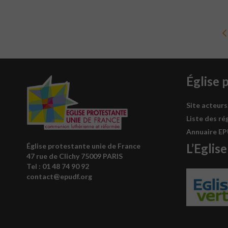
Église 
Site acteurs
Liste des ré
Annuaire E
L’Eglise
Église protestante unie de France
47 rue de Clichy 75009 PARIS
Tel : 0
1 48 74 90 92
contact@epudf.org