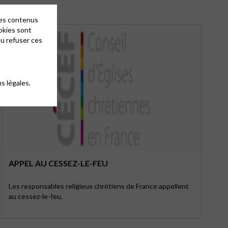
des contenus
okies sont
ou refuser ces
s légales.
APPEL AU CESSEZ-LE-FEU
Les responsables religieux chrétiens de France appellent
au cessez-le-feu.