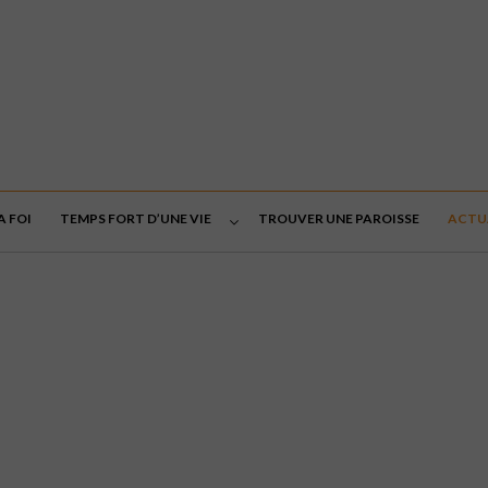
A FOI
TEMPS FORT D’UNE VIE
TROUVER UNE PAROISSE
ACTU