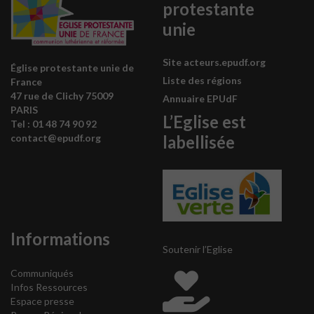
protestante
unie
Site acteurs.epudf.org
Église protestante unie de
Liste des régions
France
47 rue de Clichy 75009
Annuaire EPUdF
PARIS
L’Eglise est
Tel : 0
1 48 74 90 92
labellisée
contact@epudf.org
Informations
Soutenir l’Eglise
Communiqués
Infos Ressources
Espace presse