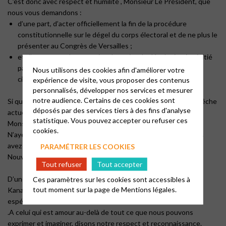
C’est donc avec respect et humilité , Monsieur Le Président, que
nous vous demandons :
d’une part, d’acter officiellement la fin de la procédure
constitutionnelle sur le dégel du corps électoral et de ne plus le
présenter au Congrès de Versailles ;
et d’autre part, de poursuivre le projet de décolonisation initié
par les « Accords de Nouméa », qui allait déboucher sur une
Nous utilisons des cookies afin d'améliorer votre
citoyenneté calédonienne.
expérience de visite, vous proposer des contenus
personnalisés, développer nos services et mesurer
notre audience. Certains de ces cookies sont
Si quelqu’un doit nous aider à rouler la pierre tombale, qui empêche
déposés par des services tiers à des fins d'analyse
actuellement toutes résurrections possibles, c’est bien vous
statistique. Vous pouvez accepter ou refuser ces
Monsieur Le Président de la République.
cookies.
N’ayez pas peur de revenir sur ce processus législatif que vous
avez engagé et qui place les enfants de Dieu de la Kanaky
PARAMÉTRER LES COOKIES
Nouvelle-Calédonie dans la peur, la résistance et le désespoir.
Tout refuser
Tout accepter
D’une simple parole de votre part, ces enfants de Dieu de la
Ces paramètres sur les cookies sont accessibles à
tout moment sur la page de
Mentions légales.
Kanaky Nouvelle-Calédonie peuvent retrouver confiance et
espérance.
.A celui qui est amour au-delà de tout ce que nous pouvons
exprimer et imaginer, disons notre respect et reconnaissance.