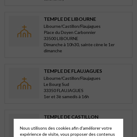
TEMPLE DE LIBOURNE
Libourne/Castillon/Flaujagues
Place du Doyen Carbonnier
33500 LIBOURNE
Dimanche à 10h30, sainte cène le 1er
dimanche
TEMPLE DE FLAUJAGUES
Libourne/Castillon/Flaujagues
Le Bourg Sud
33350 FLAUJAGUES
1er et 3è samedis à 16h
TEMPLE DE CASTILLON
Libourne/Castillon/Flaujagues
Nous utilisons des cookies afin d'améliorer votre
rue Gambetta
expérience de visite, vous proposer des contenus
33350 CASTILLON LA BATAILLE