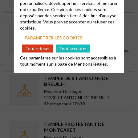
personnalisés, développer nos services et mesurer
2è et 4è samedis à 16h
notre audience. Certains de ces cookies sont
déposés par des services tiers à des fins d'analyse
statistique. Vous pouvez accepter ou refuser ces
TEMPLE DE PÉRIGUEUX
cookies.
Périgueux
PARAMÉTRER LES COOKIES
20 bis rue Antoine Gadaud
24000 PERIGUEUX
Tout refuser
Tout accepter
Dimanche à 10h30, sainte cène les 1er et 3è
Ces paramètres sur les cookies sont accessibles à
dimanches
tout moment sur la page de
Mentions légales.
TEMPLE DE ST ANTOINE DE
BREUILH
Moyenne Dordogne
24230 ST ANTOINE DE BREUILH
4è dimanche à 10h30
TEMPLE PROTESTANT DE
MONTCARET
Moyenne Dordogne