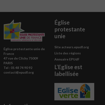
Église
protestante
unie
Site acteurs.epudf.org
Église protestante unie de
Liste des régions
France
47 rue de Clichy 75009
Annuaire EPUdF
PARIS
L’Eglise est
Tel : 0
1 48 74 90 92
labellisée
contact@epudf.org