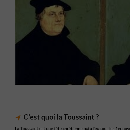
C'est quoi la Toussaint ?
La Toussaint est une fête chrétienne qui a lieu tous les 1er nove