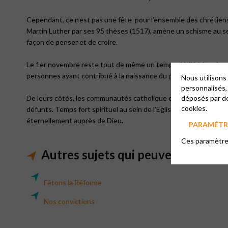
Cependant, ce n’est pas une fête pour l’ensemble des chrétiens.
Martin Luther par ses 95 thèses (1517), amène un schisme au sei
façon de penser et de croire.
Le 1er novembre reste tout de même un temps dédié à la mémoire
personnes ayant contribué à la naissance du protestantisme, c’e
Nous utilisons
personnalisés,
déposés par de
De leurs côtés, les communautés catholique et orthodoxe célèbr
cookies.
défunts. Temps fort spirituel au sein de l’Eglise catholique et 
éternellement auprès de Dieu.
PARAMÉTRE
Ces paramètres
Autres sujets qui peuvent vous in
Fêtons la Réforme
Nos convictions