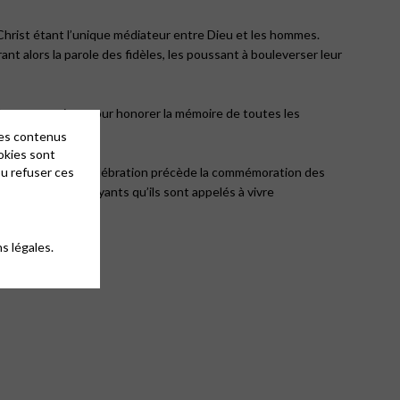
 Christ étant l’unique médiateur entre Dieu et les hommes.
t alors la parole des fidèles, les poussant à bouleverser leur
emeure un jour pour honorer la mémoire de toutes les
des contenus
okies sont
ou refuser ces
e l’Eglise. Cette célébration précède la commémoration des
rappellent aux croyants qu’ils sont appelés à vivre
s légales.