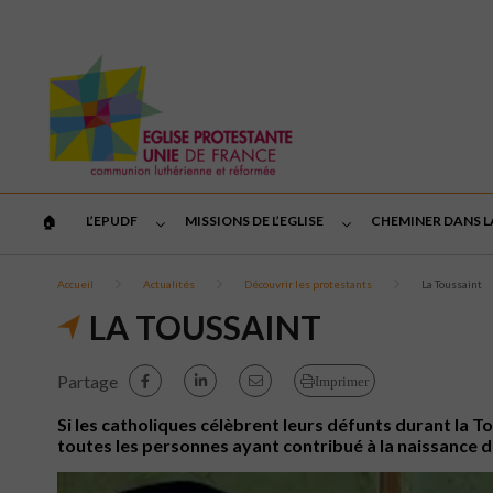
L’EPUDF
MISSIONS DE L’EGLISE
CHEMINER DANS L
🏠︎
Accueil
Actualités
Découvrir les protestants
La Toussaint
LA TOUSSAINT
Partage
Imprimer
Si les catholiques célèbrent leurs défunts durant la T
toutes les personnes ayant contribué à la naissance d