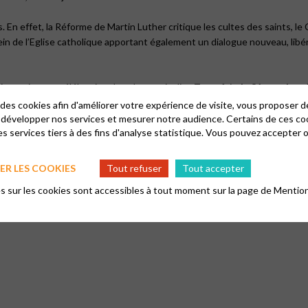
 En effet, la Réforme de Martin Luther critique les cultes des saints, le
n de l’Eglise catholique apportant également un dialogue nouveau, libéran
, mais sans célébration de culte particulier. Toutefois,
le 31 octobre
d
st la fête de la Réformation.
 des cookies afin d'améliorer votre expérience de visite, vous proposer 
 développer nos services et mesurer notre audience. Certains de ces co
s services tiers à des fins d'analyse statistique. Vous pouvez accepter 
ent lors du 1er novembre, durant la Toussaint, l’ensemble des saints d
orthodoxe, mais également culturel en France, les messes de la Toussaint 
R LES COOKIES
Tout refuser
Tout accepter
 sur les cookies sont accessibles à tout moment sur la page de
Mention
téresser