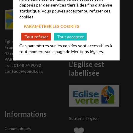
déposés par des services tiers à des fins d'analyse
Église
statistique. Vous pouvez accepter ou refuser ces
protestante
cookies.
unie
PARAMÉTRER LES COOKIES
Tout refuser
Tout accepter
Site acteurs.epudf.org
Église protestante unie de
Ces paramètres sur les cookies sont accessibles à
Liste des régions
France
tout moment sur la page de
Mentions légales.
47 rue de Clichy 75009
Annuaire EPUdF
PARIS
L’Eglise est
Tel : 0
1 48 74 90 92
labellisée
contact@epudf.org
Informations
Soutenir l’Eglise
Communiqués