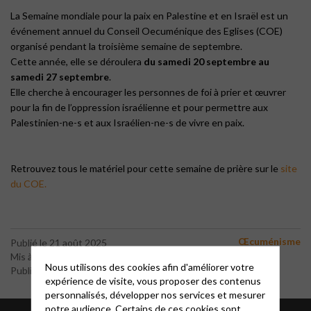
La Semaine mondiale pour la paix en Palestine et en Israël est un
événement annuel du Conseil Oecuménique des Eglises (COE)
organisé pendant la troisième semaine de septembre.
Cette année, elle se déroulera
du samedi 20 septembre au
samedi 27 septembre
.
Elle cherche à encourager les personnes de foi à prier et œuvrer
pour la fin de l’oppression israélienne et pour permettre aux
Palestinien-ne-s et aux Israélien-ne-s de vivre en paix.
Retrouvez tous le matériel pour cette semaine de prière sur le
site
du COE.
Œcuménisme
Publié le 21 août 2025
Mis à jour le 18 septembre 2025
Nous utilisons des cookies afin d'améliorer votre
Publié par le webmaster
expérience de visite, vous proposer des contenus
personnalisés, développer nos services et mesurer
notre audience. Certains de ces cookies sont