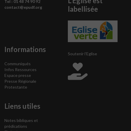
L’Eglise est
Tel : 0
1 48 74 90 92
labellisée
contact@epudf.org
Informations
Soutenir l’Eglise
Communiqués
Infos Ressources
Espace presse
Presse Régionale
Protestante
Liens utiles
Notes bibliques et
prédications