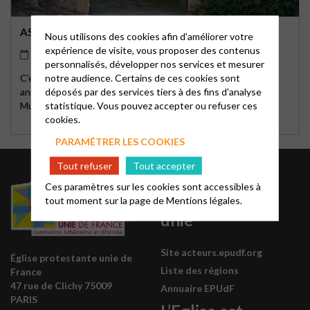
ASSEMBLÉE DU DÉSERT 2026
Nous utilisons des cookies afin d'améliorer votre
expérience de visite, vous proposer des contenus
06/09/2026
10h00
personnalisés, développer nos services et mesurer
notre audience. Certains de ces cookies sont
C’est un grand rassemblement protestant organisé chaque
déposés par des services tiers à des fins d'analyse
année le premier dimanche de septembre sur les terrains du
statistique. Vous pouvez accepter ou refuser ces
Musée du Désert.
cookies.
PARAMÉTRER LES COOKIES
Tout refuser
Tout accepter
Église
Ces paramètres sur les cookies sont accessibles à
protestante
tout moment sur la page de
Mentions légales.
unie
Site acteurs.epudf.org
Église protestante unie de
Liste des régions
France
47 rue de Clichy 75009
Annuaire EPUdF
PARIS