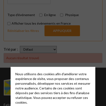
Type d'événement
En ligne
Physique
Afficher tous les évènements en France
Réinitialiser les filtres
APPLIQUER
Trié par :
Aucun résultat trouvé
Nous utilisons des cookies afin d'améliorer votre
Église
expérience de visite, vous proposer des contenus
personnalisés, développer nos services et mesurer
protestante
notre audience. Certains de ces cookies sont
unie
déposés par des services tiers à des fins d'analyse
statistique. Vous pouvez accepter ou refuser ces
cookies.
Site acteurs.epudf.org
Église protestante unie de