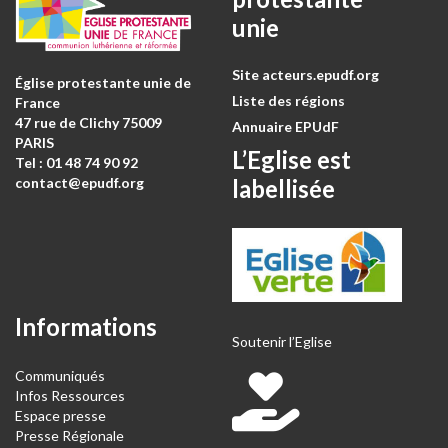
unie
Site acteurs.epudf.org
Église protestante unie de
Liste des régions
France
47 rue de Clichy 75009
Annuaire EPUdF
PARIS
L’Eglise est
Tel : 0
1 48 74 90 92
labellisée
contact@epudf.org
Informations
Soutenir l’Eglise
Communiqués
Infos Ressources
Espace presse
Presse Régionale