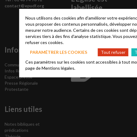
labellisée
contact@epudf.org
Nous utilisons des cookies afin d'améliorer votre expérienc
vous proposer des contenus personnalisés, développer no
mesurer notre audience. Certains de ces cookies sont dép
services tiers à des fins d'analyse statistique. Vous pouve
refuser ces cookies.
Informations
PARAMÉTRER LES COOKIES
Tout refuser
T
Soutenir l’Eglise
Ces paramètres sur les cookies sont accessibles à tout mo
Communiqués
page de
Mentions légales.
Infos Ressources
Espace presse
Presse Régionale
Protestante
Liens utiles
Notes bibliques et
prédications
Théovie