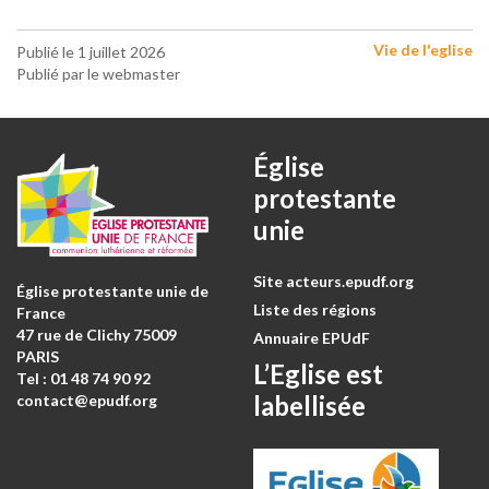
Vie de l'eglise
Publié le 1 juillet 2026
Publié par le webmaster
Église
protestante
unie
Site acteurs.epudf.org
Église protestante unie de
Liste des régions
France
47 rue de Clichy 75009
Annuaire EPUdF
PARIS
L’Eglise est
Tel : 0
1 48 74 90 92
labellisée
contact@epudf.org