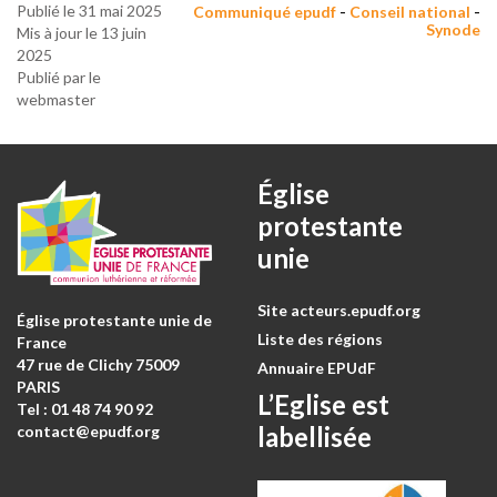
-
-
Publié le 31 mai 2025
Communiqué epudf
Conseil national
Synode
Mis à jour le 13 juin
2025
Publié par le
webmaster
Église
protestante
unie
Site acteurs.epudf.org
Église protestante unie de
Liste des régions
France
47 rue de Clichy 75009
Annuaire EPUdF
PARIS
L’Eglise est
Tel : 0
1 48 74 90 92
labellisée
contact@epudf.org