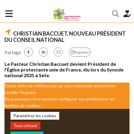
CHRISTIAN BACCUET, NOUVEAU PRÉSIDENT
DU CONSEIL NATIONAL
Partage
Imprimer
Le Pasteur Christian Baccuet devient Président de
l’Église protestante unie de France, élu lors du Synode
national 2025 à Sète.
Cette vidéo ne s’affiche pas car vous n’avez pas autorisé les
cookies Youtube.
Vous pouvez à tout moment configurer vos préférences en
matière de cookies :
Paramétrer les cookies
Tout refuser