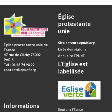
Église
protestante
unie
Site acteurs.epudf.org
Église protestante unie de
Liste des régions
France
47 rue de Clichy 75009
Annuaire EPUdF
PARIS
L’Eglise est
Tel : 0
1 48 74 90 92
labellisée
contact@epudf.org
Informations
Soutenir l’Eglise