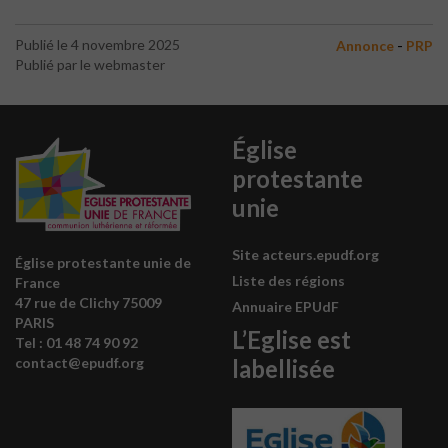
-
Publié le 4 novembre 2025
Annonce
PRP
Publié par le webmaster
Église
protestante
unie
Site acteurs.epudf.org
Église protestante unie de
Liste des régions
France
47 rue de Clichy 75009
Annuaire EPUdF
PARIS
L’Eglise est
Tel : 0
1 48 74 90 92
labellisée
contact@epudf.org