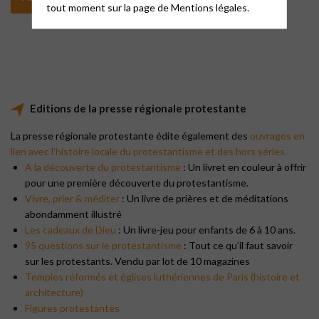
tout moment sur la page de
Mentions légales.
Editions de la presse régionale protestante
La presse régionale protestante édite également des
ouvrages en
lien avec l’histoire locale du protestantisme et des hors séries.
A la découverte du protestantisme
: Un livret en couleur à offrir
pour une première découverte du protestantisme.
Vivre, prier & méditer
: Un livre de prières et de méditations
abondamment illustré
Les cadeaux de Dieu
: Un livre-jeu pour enfants de 6 à 10 ans.
95 questions sur le protestantisme
: Tout ce qu’il faut savoir
sur les protestants. Vendu par lot de 10 magazines
Temples réformés et églises luthériennes de Paris (histoire et
architecture)
Figures protestantes