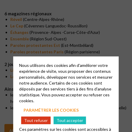
6 magazines régionaux
Réveil
(
Centre-Alpes-Rhône)
Le Cep
(Cévennes-Languedoc-Roussillon)
Échanges
(
Provence- Alpes -Corse-Côte-d’Azur)
Ensemble
(Région Sud-Ouest)
Paroles protestantes
Est
(Est-Montbéliard)
Paroles protestantes
Paris
(Région parisienne)
2 journaux consistoriaux
Nous utilisons des cookies afin d'améliorer votre
Liens protestants
(
Lille et Flandres
)
expérience de visite, vous proposer des contenus
Le Ralliement
(Mulhouse)
personnalisés, développer nos services et mesurer
notre audience. Certains de ces cookies sont
déposés par des services tiers à des fins d'analyse
Ainsi que
statistique. Vous pouvez accepter ou refuser ces
le
Protestant de l’Ouest
, diffusé via une newsletter
cookies.
hebdomadaire gratuite.
le
Nouveau Messager
(bimestriel diffusé en Alsace et Moselle)
PARAMÉTRER LES COOKIES
Tout refuser
Tout accepter
Ces paramètres sur les cookies sont accessibles à
ALLER SUR LE SITE