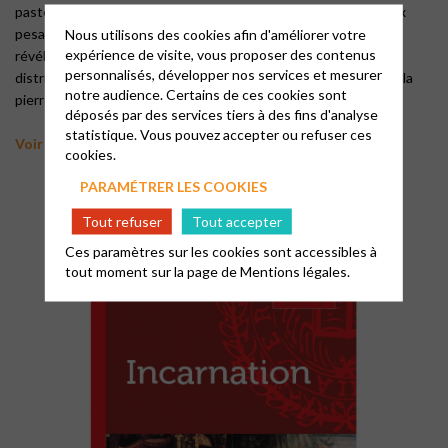
pasteur Arnaud van den Wiele, soulevant l’une après l’autre six
Nous utilisons des cookies afin d'améliorer votre
pesantes pierres du quotidien réputées bien loin de Dieu, et
expérience de visite, vous proposer des contenus
révélant leur part inattendue de grâce : la pierre de la grande
personnalisés, développer nos services et mesurer
distribution, la pierre de la terre, la pierre de la communication, la
notre audience. Certains de ces cookies sont
pierre du look, la pierre des déchets, la pierre de l’autre.
déposés par des services tiers à des fins d'analyse
statistique. Vous pouvez accepter ou refuser ces
Voir plus
cookies.
PARAMÉTRER LES COOKIES
Tout refuser
Tout accepter
Ces paramètres sur les cookies sont accessibles à
tout moment sur la page de
Mentions légales.