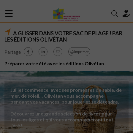
A GLISSER DANS VOTRE SAC DE PLAGE ! PAR
LES ÉDITIONS OLIVÉTAN
Partage
Imprimer
Préparer votre été avec les éditions Olivétan
Juillet commence, avec ses promesses de sable, de
mer, de soleil… Olivétan vous accompagne
pendant vos vacances, pour jouer et se détendre.
Découvrez une grande sélection de livres pour
tous les âges et qui vous accompagneront tout
l’été !