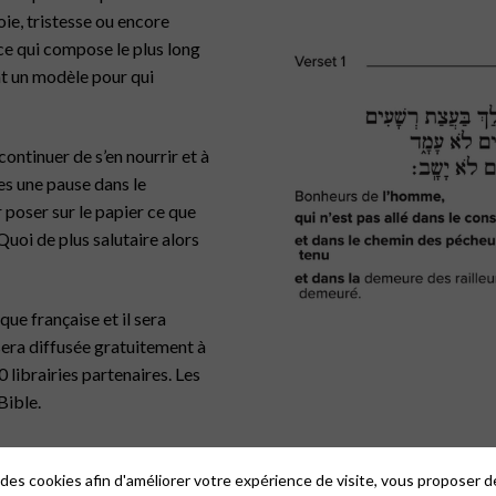
oie, tristesse ou encore
ce qui compose le plus long
ent un modèle pour qui
continuer de s’en nourrir et à
es une pause dans le
 poser sur le papier ce que
Quoi de plus salutaire alors
que française et il sera
sera diffusée gratuitement à
librairies partenaires. Les
Bible.
 des cookies afin d'améliorer votre expérience de visite, vous proposer 