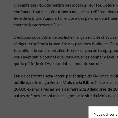
croyants désireux de mettre des mots sur leur foi. Colère, j
confiance, toutes les émotions humaines se reflètent dans 
livre de la Bible. Aujourd’hui encore, ces paroles constitu
cherche à s’adresser à Dieu.
C’est pourquoi l’Alliance biblique française invite chacun à 
rédiger un poème à la manière des psaumes bibliques. Fait
tourbillon de votre quotidien. Prenez un peu de temps pour
vous avez sur le cœur et que vous voudriez confier à Dieu. 
que la période de l’Avent pointe le bout de son nez.
L’un de ces textes sera retenu par l’équipe de l’Alliance bibli
publié dans le magazine du
Mois de la Bible
. Cette revue 
20 000 exemplaires au mois de mars 2023 dans près de 200 
autres poèmes seront mis en ligne sur le site du Mois de la 
Nous utilisons