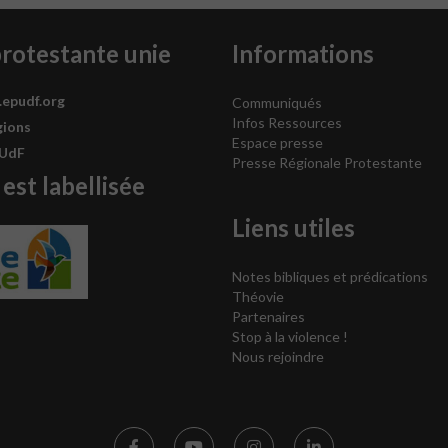
protestante unie
Informations
.epudf.org
Communiqués
Infos Ressources
gions
Espace presse
PUdF
Presse Régionale Protestante
 est labellisée
Liens utiles
Notes bibliques et prédications
Théovie
Partenaires
Stop à la violence !
Nous rejoindre