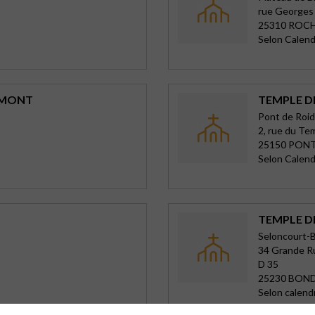
rue Georges
25310 ROC
Selon Calend
AMONT
TEMPLE D
Pont de Roi
2, rue du Te
25150 PONT
Selon Calend
TEMPLE D
Seloncourt-
34 Grande R
D 35
25230 BON
Selon calend