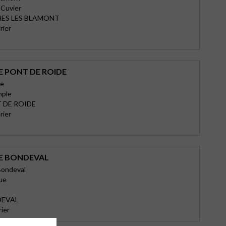
 Cuvier
HES LES BLAMONT
rier
E PONT DE ROIDE
de
mple
 DE ROIDE
rier
E BONDEVAL
Bondeval
ue
DEVAL
rier