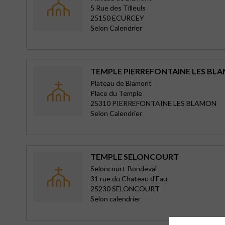
5 Rue des Tilleuls
25150 ECURCEY
Selon Calendrier
TEMPLE PIERREFONTAINE LES BL
Plateau de Blamont
Place du Temple
25310 PIERREFONTAINE LES BLAMON
Selon Calendrier
TEMPLE SELONCOURT
Seloncourt-Bondeval
31 rue du Chateau d'Eau
25230 SELONCOURT
Selon calendrier