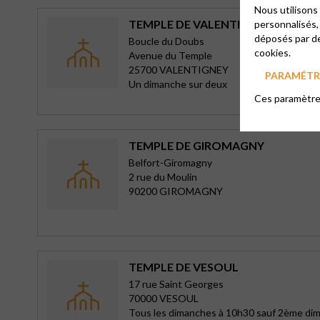
Nous utilisons
TEMPLE DE VALENTIGNEY
personnalisés,
déposés par de
Boucle du Doubs
cookies.
Avenue du Temple
25700 VALENTIGNEY
PARAMÉTRE
Un dimanche sur deux
Ces paramètres
TEMPLE DE GIROMAGNY
Belfort-Giromagny
2 rue du Moulin
90200 GIROMAGNY
TEMPLE DE VESOUL
17 rue Saint Georges
70000 VESOUL
Tous les dimanches à 10h30 sauf 2ème di