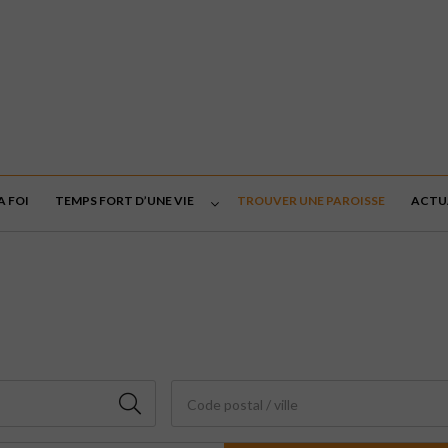
A FOI
TEMPS FORT D’UNE VIE
TROUVER UNE PAROISSE
ACTU
Code postal / ville