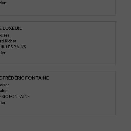
rier
E LUXEUIL
oises
ard Richet
UIL LES BAINS
rier
E FRÉDÉRIC FONTAINE
oises
airie
ERIC FONTAINE
rier