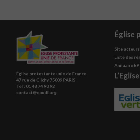
Église 
Site acteurs
Liste des ré
Annuaire E
L’Eglise
Église protestante unie de France
47 rue de Clichy 75009 PARIS
Tel : 0
1 48 74 90 92
contact@epudf.org