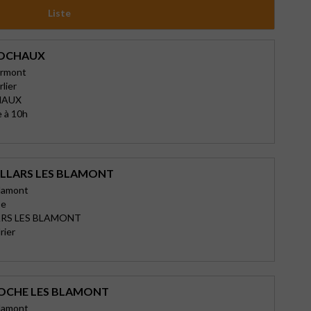
Liste
SOCHAUX
armont
lier
HAUX
 à 10h
ILLARS LES BLAMONT
Blamont
se
ARS LES BLAMONT
rier
OCHE LES BLAMONT
Blamont