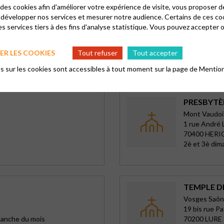
 des cookies afin d'améliorer votre expérience de visite, vous proposer 
TEMPLE S
 développer nos services et mesurer notre audience. Certains de ces co
s services tiers à des fins d'analyse statistique. Vous pouvez accepter 
Belfort-Gir
Faubourg de
90000 BELF
R LES COOKIES
Tout refuser
Tout accepter
Dimanche à 
 sur les cookies sont accessibles à tout moment sur la page de
Mention
PRESBYTÈ
Mont Vaudoi
1 rue André L
70400 HER
2è et 3è dim
TEMPLE D
Vosges Saôn
19 bis rue P
manche du mois
70200 LURE