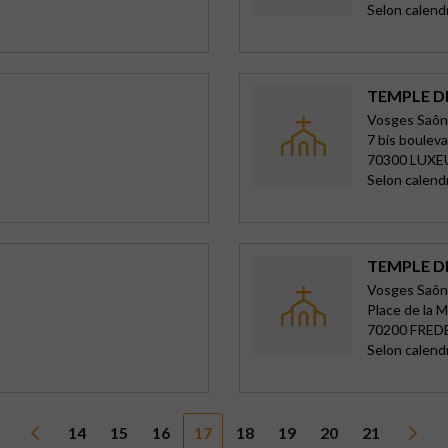
Selon calend
TEMPLE D
Vosges Saôn
7 bis boulev
70300 LUXE
Selon calend
TEMPLE D
Vosges Saôn
Place de la M
70200 FRED
Selon calend
14
15
16
17
18
19
20
21