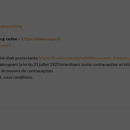
ou@epudf.org
urg cedex –
https://www.uepal.fr
epal.fr
itié était protestante
https://fr.wikipedia.org/wiki/Mouvement_français_p
 abrogeant la loi du 31 juillet 1920 interdisant toute contraception et in
ion de moyens de contraception.
t, sous conditions.