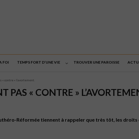
A FOI
TEMPS FORT D’UNE VIE
TROUVER UNE PAROISSE
ACTU
 « contre » l’avortement.
T PAS « CONTRE » L’AVORTEME
héro-Réformée tiennent à rappeler que très tôt, les droits 