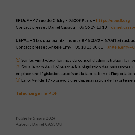
EPUdF – 47 rue de Clichy – 75009 Paris –
https://epudf.org
Contact presse : Daniel Cassou – 06 16 29 13 13 –
daniel.cass
UEPAL – 1 bis quai Saint-Thomas BP 80022 – 67081 Strasbo
Contact presse : Angèle Erny – 06 10 13 00 81 –
angele.erny@u
[1]
Sur les vingt-deux femmes du conseil d’administration, la mo
[2]
Sous le nom de « Loi relative à la régulation des naissances »,
en place une législation autorisant la fabrication et l’importat
[3]
La loi Veil de 1975 prévoit une dépénalisation de l’avortemen
Télécharger le PDF
Publié le 6 mars 2024
Auteur : Daniel CASSOU