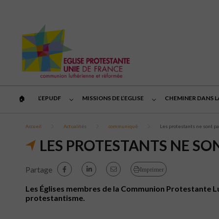
L’EPUDF
MISSIONS DE L’EGLISE
CHEMINER DANS L
🏠︎
Accueil
Actualités
communiqué
Les protestants ne sont pas
LES PROTESTANTS NE SON
Partage
Imprimer
Les Églises membres de la Communion Protestante Lut
protestantisme.