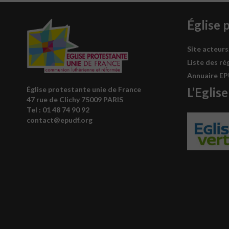
Église 
Site acteurs
Liste des ré
Annuaire E
L’Eglise
Église protestante unie de France
47 rue de Clichy 75009 PARIS
Tel : 0
1 48 74 90 92
contact@epudf.org