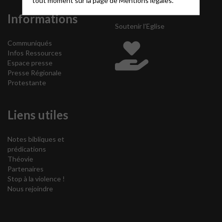
Informations
Soutenir l’Eglise
Communiqués
Infos Ressources
Espace presse
Presse Régionale
Protestante
Liens utiles
Notes bibliques et
prédications
Théovie
Partenaires
Stop à la violence !
Nous rejoindre