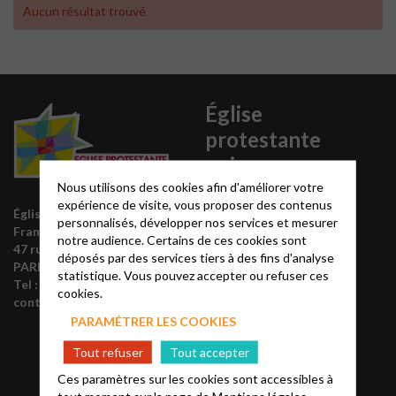
Aucun résultat trouvé
Église
protestante
unie
Nous utilisons des cookies afin d'améliorer votre
expérience de visite, vous proposer des contenus
Site acteurs.epudf.org
Église protestante unie de
personnalisés, développer nos services et mesurer
Liste des régions
France
notre audience. Certains de ces cookies sont
47 rue de Clichy 75009
Annuaire EPUdF
déposés par des services tiers à des fins d'analyse
PARIS
statistique. Vous pouvez accepter ou refuser ces
L’Eglise est
Tel : 0
1 48 74 90 92
cookies.
labellisée
contact@epudf.org
PARAMÉTRER LES COOKIES
Tout refuser
Tout accepter
Ces paramètres sur les cookies sont accessibles à
tout moment sur la page de
Mentions légales.